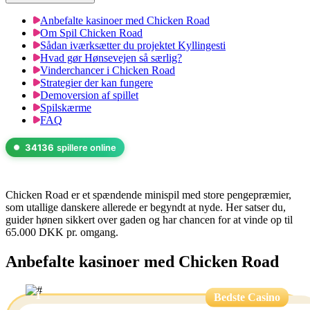
Anbefalte kasinoer med Chicken Road
Om Spil Chicken Road
Sådan iværksætter du projektet Kyllingesti
Hvad gør Hønsevejen så særlig?
Vinderchancer i Chicken Road
Strategier der kan fungere
Demoversion af spillet
Spilskærme
FAQ
34136
spillere online
Chicken Road er et spændende minispil med store pengepræmier,
som utallige danskere allerede er begyndt at nyde. Her satser du,
guider hønen sikkert over gaden og har chancen for at vinde op til
65.000 DKK pr. omgang.
Anbefalte kasinoer med Chicken Road
1
Bedste Casino