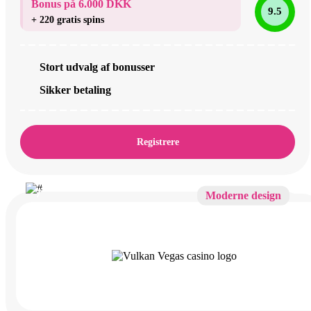
Bonus på 6.000 DKK
9.5
+ 220 gratis spins
Stort udvalg af bonusser
Sikker betaling
Registrere
7
Moderne design