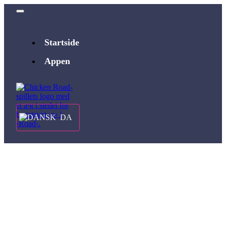
Startside
Appen
DA