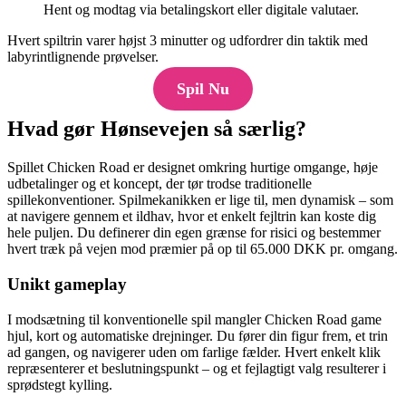
Hent og modtag via betalingskort eller digitale valutaer.
Hvert spiltrin varer højst 3 minutter og udfordrer din taktik med
labyrintlignende prøvelser.
Spil Nu
Hvad gør Hønsevejen så særlig?
Spillet Chicken Road er designet omkring hurtige omgange, høje
udbetalinger og et koncept, der tør trodse traditionelle
spillekonventioner. Spilmekanikken er lige til, men dynamisk – som
at navigere gennem et ildhav, hvor et enkelt fejltrin kan koste dig
hele puljen. Du definerer din egen grænse for risici og bestemmer
hvert træk på vejen mod præmier på op til 65.000 DKK pr. omgang.
Unikt gameplay
I modsætning til konventionelle spil mangler Chicken Road game
hjul, kort og automatiske drejninger. Du fører din figur frem, et trin
ad gangen, og navigerer uden om farlige fælder. Hvert enkelt klik
repræsenterer et beslutningspunkt – og et fejlagtigt valg resulterer i
sprødstegt kylling.