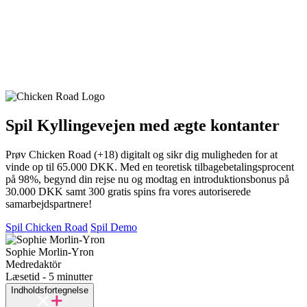
Spil Kyllingevejen med ægte kontanter
Prøv Chicken Road (+18) digitalt og sikr dig muligheden for at
vinde op til 65.000 DKK. Med en teoretisk tilbagebetalingsprocent
på 98%, begynd din rejse nu og modtag en introduktionsbonus på
30.000 DKK samt 300 gratis spins fra vores autoriserede
samarbejdspartnere!
Spil Chicken Road
Spil Demo
Sophie Morlin-Yron
Medredaktör
Læsetid - 5 minutter
Indholdsfortegnelse