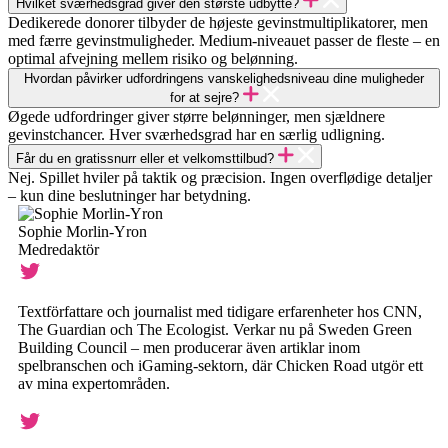
Hvilket sværhedsgrad giver den største udbytte?
Dedikerede donorer tilbyder de højeste gevinstmultiplikatorer, men
med færre gevinstmuligheder. Medium-niveauet passer de fleste – en
optimal afvejning mellem risiko og belønning.
Hvordan påvirker udfordringens vanskelighedsniveau dine muligheder
for at sejre?
Øgede udfordringer giver større belønninger, men sjældnere
gevinstchancer. Hver sværhedsgrad har en særlig udligning.
Får du en gratissnurr eller et velkomsttilbud?
Nej. Spillet hviler på taktik og præcision. Ingen overflødige detaljer
– kun dine beslutninger har betydning.
Sophie Morlin-Yron
Medredaktör
Textförfattare och journalist med tidigare erfarenheter hos CNN,
The Guardian och The Ecologist. Verkar nu på Sweden Green
Building Council – men producerar även artiklar inom
spelbranschen och iGaming-sektorn, där Chicken Road utgör ett
av mina expertområden.