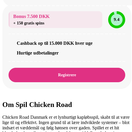
Bonus 7.500 DKK
9.4
+ 150 gratis spins
Cashback op til 15.000 DKK hver uge
Hurtige udbetalinger
Registrere
Om Spil Chicken Road
Chicken Road Danmark er et lynhurtigt kapløbsspil, skabt til at være
lige til og effektivt. Ingen grund til at lære indviklede systemer – blot
indsæt et væddemål og følg hønsen over gaden. Spillet er et hit